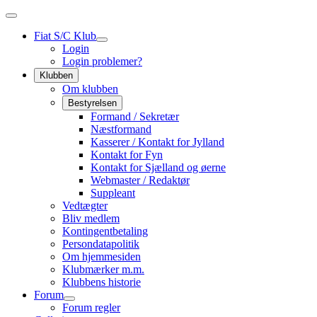
Fiat S/C Klub
Login
Login problemer?
Klubben
Om klubben
Bestyrelsen
Formand / Sekretær
Næstformand
Kasserer / Kontakt for Jylland
Kontakt for Fyn
Kontakt for Sjælland og øerne
Webmaster / Redaktør
Suppleant
Vedtægter
Bliv medlem
Kontingentbetaling
Persondatapolitik
Om hjemmesiden
Klubmærker m.m.
Klubbens historie
Forum
Forum regler