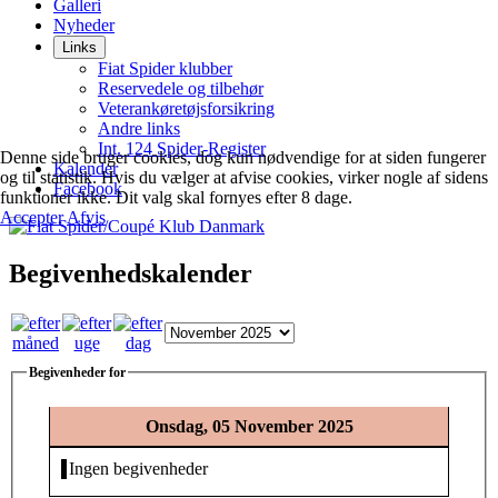
Galleri
Nyheder
Links
Fiat Spider klubber
Reservedele og tilbehør
Veterankøretøjsforsikring
Andre links
Int. 124 Spider-Register
Denne side bruger cookies, dog kun nødvendige for at siden fungerer
Kalender
og til statistik. Hvis du vælger at afvise cookies, virker nogle af sidens
Facebook
funktioner ikke. Dit valg skal fornyes efter 8 dage.
Accepter
Afvis
Begivenhedskalender
Begivenheder for
Onsdag, 05 November 2025
Ingen begivenheder