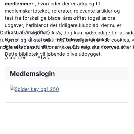
medlemmer
", hvorunder der er adgang til
medlemskartoteket, referater, relevante artikler og
test fra forskellige blade, årsskriftet (også ældre
udgaver, heriblandt det tidligere klubblad, der nu er
afløst af årsskriftet) o. a.
Denne side bruger cookies, dog kun nødvendige for at sid
Der er også adgang til et
"Teknisk bibliotek &
fungerer og til statistik. Hvis du vælger at afvise cookies, v
litteratur",
med alle mulige oplysninger om vores biler.
nogle af sidens funktioner ikke. Dit valg skal fornyes efter
Dette bibliotek vil løbende blive udbygget.
Accepter
Afvis
Medlemslogin