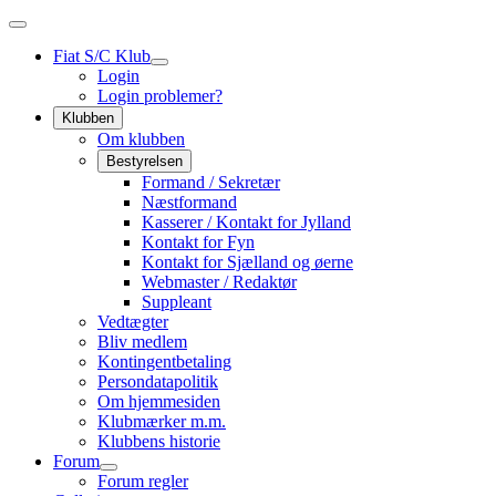
Fiat S/C Klub
Login
Login problemer?
Klubben
Om klubben
Bestyrelsen
Formand / Sekretær
Næstformand
Kasserer / Kontakt for Jylland
Kontakt for Fyn
Kontakt for Sjælland og øerne
Webmaster / Redaktør
Suppleant
Vedtægter
Bliv medlem
Kontingentbetaling
Persondatapolitik
Om hjemmesiden
Klubmærker m.m.
Klubbens historie
Forum
Forum regler