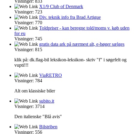
Visninger: 833
X1/9 Club of Denmark
Visninger: 723
Div. teknik info fra Brad Artigue
Visninger: 770
Toldpriser - kan beregne told/moms v. køb uden
for eu
Visninger: 745
gratis data ark på nærmest alt, e-bøger sælges
Visninger: 815
klik på: dk.flag-bil leksikon-leksikon- skriv "f" i søgefelt og
vupti!!!
ViaRETRO
Visninger: 784
Alt om klassiske biler
subito.it
Visninger: 3714
Den italienske "Blå avis"
Bilstriben
Visninger: 556