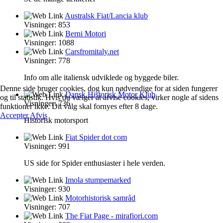
Australsk Fiat/Lancia klub
Visninger: 853
Berni Motori
Visninger: 1088
Carsfromitaly.net
Visninger: 778
Info om alle italiensk udviklede og byggede biler.
Denne side bruger cookies, dog kun nødvendige for at siden fungerer
Dansk Historisk Motor Klub
og til statistik. Hvis du vælger at afvise cookies, virker nogle af sidens
Visninger: 736
funktioner ikke. Dit valg skal fornyes efter 8 dage.
Accepter
Afvis
Historisk motorsport
Fiat Spider dot com
Visninger: 991
US side for Spider enthusiaster i hele verden.
Imola stumpemarked
Visninger: 930
Motorhistorisk samråd
Visninger: 707
The Fiat Page - mirafiori.com