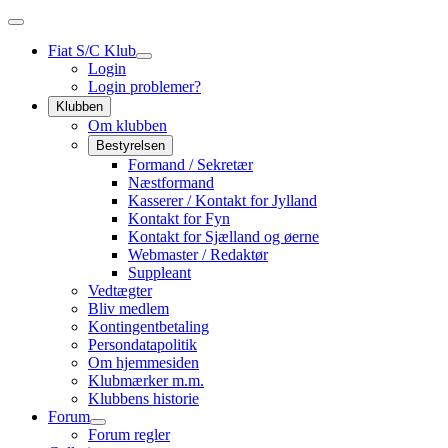
Fiat S/C Klub
Login
Login problemer?
Klubben
Om klubben
Bestyrelsen
Formand / Sekretær
Næstformand
Kasserer / Kontakt for Jylland
Kontakt for Fyn
Kontakt for Sjælland og øerne
Webmaster / Redaktør
Suppleant
Vedtægter
Bliv medlem
Kontingentbetaling
Persondatapolitik
Om hjemmesiden
Klubmærker m.m.
Klubbens historie
Forum
Forum regler