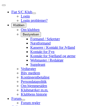
Fiat S/C Klub
Login
Login problemer?
Klubben
Om klubben
Bestyrelsen
Formand / Sekretær
Næstformand
Kasserer / Kontakt for Jylland
Kontakt for Fyn
Kontakt for Sjælland og øerne
Webmaster / Redaktør
Suppleant
Vedtægter
Bliv medlem
Kontingentbetaling
Persondatapolitik
Om hjemmesiden
Klubmærker m.m.
Klubbens historie
Forum
Forum regler