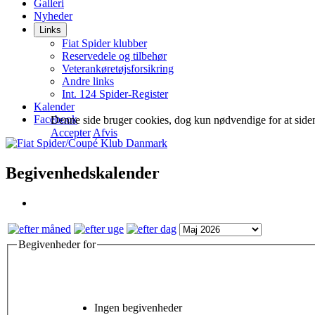
Galleri
Nyheder
Links
Fiat Spider klubber
Reservedele og tilbehør
Veterankøretøjsforsikring
Andre links
Int. 124 Spider-Register
Kalender
Facebook
Denne side bruger cookies, dog kun nødvendige for at siden fu
Accepter
Afvis
Begivenhedskalender
Begivenheder for
Ingen begivenheder