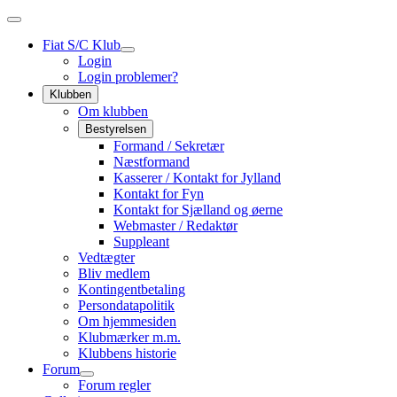
Fiat S/C Klub
Login
Login problemer?
Klubben
Om klubben
Bestyrelsen
Formand / Sekretær
Næstformand
Kasserer / Kontakt for Jylland
Kontakt for Fyn
Kontakt for Sjælland og øerne
Webmaster / Redaktør
Suppleant
Vedtægter
Bliv medlem
Kontingentbetaling
Persondatapolitik
Om hjemmesiden
Klubmærker m.m.
Klubbens historie
Forum
Forum regler