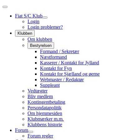
Fiat S/C Klub
Login
Login problemer?
Klubben
Om klubben
Bestyrelsen
Formand / Sekretær
Næstformand
Kasserer / Kontakt for Jylland
Kontakt for Fyn
Kontakt for Sjælland og øerne
Webmaster / Redaktør
Suppleant
Vedtægter
Bliv medlem
Kontingentbetaling
Persondatapolitik
Om hjemmesiden
Klubmærker m.m.
Klubbens historie
Forum
Forum regler