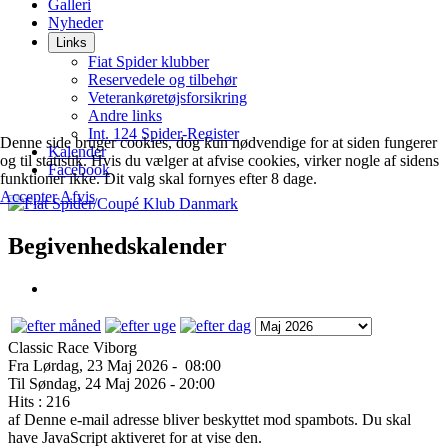
Galleri
Nyheder
Links
Fiat Spider klubber
Reservedele og tilbehør
Veterankøretøjsforsikring
Andre links
Int. 124 Spider-Register
Denne side bruger cookies, dog kun nødvendige for at siden fungerer
Kalender
og til statistik. Hvis du vælger at afvise cookies, virker nogle af sidens
Facebook
funktioner ikke. Dit valg skal fornyes efter 8 dage.
Accepter
Afvis
Begivenhedskalender
Classic Race Viborg
Fra Lørdag, 23 Maj 2026 - 08:00
Til Søndag, 24 Maj 2026 - 20:00
Hits
: 216
af
Denne e-mail adresse bliver beskyttet mod spambots. Du skal
have JavaScript aktiveret for at vise den.