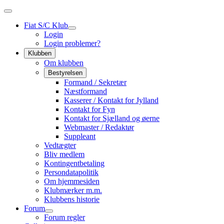
Fiat S/C Klub
Login
Login problemer?
Klubben
Om klubben
Bestyrelsen
Formand / Sekretær
Næstformand
Kasserer / Kontakt for Jylland
Kontakt for Fyn
Kontakt for Sjælland og øerne
Webmaster / Redaktør
Suppleant
Vedtægter
Bliv medlem
Kontingentbetaling
Persondatapolitik
Om hjemmesiden
Klubmærker m.m.
Klubbens historie
Forum
Forum regler