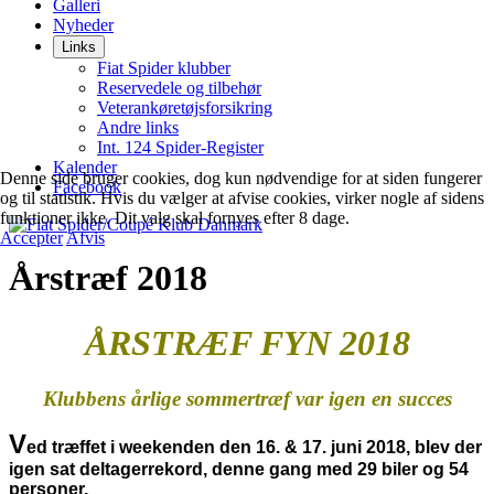
Galleri
Nyheder
Links
Fiat Spider klubber
Reservedele og tilbehør
Veterankøretøjsforsikring
Andre links
Int. 124 Spider-Register
Kalender
Denne side bruger cookies, dog kun nødvendige for at siden fungerer
Facebook
og til statistik. Hvis du vælger at afvise cookies, virker nogle af sidens
funktioner ikke. Dit valg skal fornyes efter 8 dage.
Accepter
Afvis
Årstræf 2018
ÅRSTRÆF FYN 2018
Klubbens årlige sommertræf var igen en succes
V
ed træffet i weekenden den 16. & 17. juni 2018, blev der
igen sat deltagerrekord, denne gang med 29 biler og 54
personer.