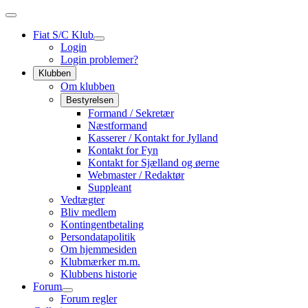
Fiat S/C Klub
Login
Login problemer?
Klubben
Om klubben
Bestyrelsen
Formand / Sekretær
Næstformand
Kasserer / Kontakt for Jylland
Kontakt for Fyn
Kontakt for Sjælland og øerne
Webmaster / Redaktør
Suppleant
Vedtægter
Bliv medlem
Kontingentbetaling
Persondatapolitik
Om hjemmesiden
Klubmærker m.m.
Klubbens historie
Forum
Forum regler