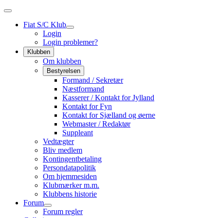
Fiat S/C Klub
Login
Login problemer?
Klubben
Om klubben
Bestyrelsen
Formand / Sekretær
Næstformand
Kasserer / Kontakt for Jylland
Kontakt for Fyn
Kontakt for Sjælland og øerne
Webmaster / Redaktør
Suppleant
Vedtægter
Bliv medlem
Kontingentbetaling
Persondatapolitik
Om hjemmesiden
Klubmærker m.m.
Klubbens historie
Forum
Forum regler