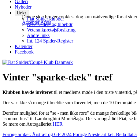
Galleri
Nyheder
Links
Denne side bruger cookies, dog kun nødvendige for at siden fu
Fiat Spider klubber
Accepter
Afvis
Reservedele og tilbehør
Veterankøretøjsforsikring
Andre links
Int. 124 Spider-Register
Kalender
Facebook
Vinter "sparke-dæk" træf
Klubben havde inviteret
til et medlems-møde i den triste vintertid, 
Der var ikke så mange tilmeldte som forventet, men de 10 fremmødte f
Derefter mulighed for at "se - men ikke røre" de mange forskellige bi
"sommerhus" til Lamborghini Murciélago. Der var også lidt Fiat, se bi
Se mere om Autogalleriet
HER
Forrige artikel: Årstræf og GF 2024
Forrige
Næste artikel: Bella Ital