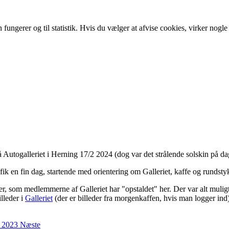
ngerer og til statistik. Hvis du vælger at afvise cookies, virker nogle 
på Autogalleriet i Herning 17/2 2024 (dog var det strålende solskin på da
ik en fin dag, startende med orientering om Galleriet, kaffe og rundst
ler, som medlemmerne af Galleriet har "opstaldet" her. Der var alt muli
lleder i
Galleriet
(der er billeder fra morgenkaffen, hvis man logger ind)
ia 2023
Næste